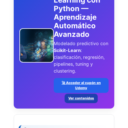
Python —
Aprendizaje
Automático
Avanzado
Modelado predictivo con
Scikit-Learn
:
clasificación, regresión,
pipelines, tuning y
clustering.
🚀 Acceder al cupón en
Udemy
Ver contenidos