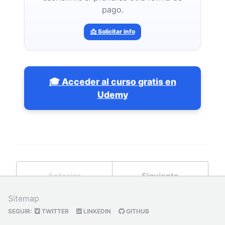
pago.
📩 Solicitar info
🎓 Acceder al curso gratis en
Udemy
Anterior
Siguiente
Sitemap
SEGUIR:
TWITTER
LINKEDIN
GITHUB