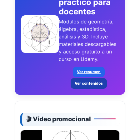
práctico para
docentes
Módulos de geometría,
álgebra, estadística,
análisis y 3D. Incluye
materiales descargables
y acceso gratuito a un
curso en Udemy.
Ver resumen
Ver contenidos
🎬 Vídeo promocional